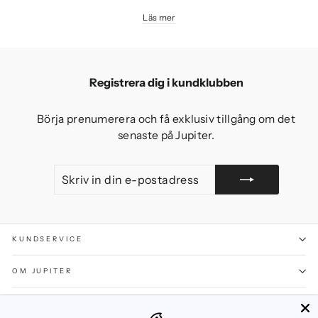
Läs mer
Registrera dig i kundklubben
Börja prenumerera och få exklusiv tillgång om det
senaste på Jupiter.
SKRIV
GÅ
IN
MED
DIN
E-
POSTADRESS
KUNDSERVICE
OM JUPITER
SOCIALT