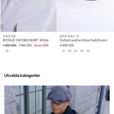
XACUS
DOUCAL´S
ROYALE OXFORD SHIRT White
Oxford Leather Shoe Dark Brown
Ordinarie
Rea
1 499 SEK
1 049 SEK
Spara 30%
4 499 SEK
pris
pris
45
41
42
43
44
45
SIZE
SIZE
Utvalda kategorier