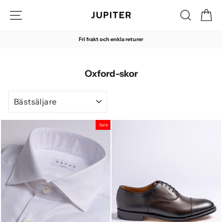
Hoppa
Sidnavigering
Sök
Di
till
innehåll
Fri frakt och enkla returer
Pausa
Oxford-skor
SORTERA
Sale