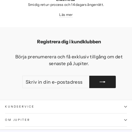
Smidig retur-process och 14 dagars ångerrätt.
Läs mer
Registrera dig i kundklubben
Börja prenumerera och få exklusiv tillgång om det
senaste på Jupiter.
SKRIV
GÅ
IN
MED
DIN
E-
POSTADRESS
KUNDSERVICE
OM JUPITER