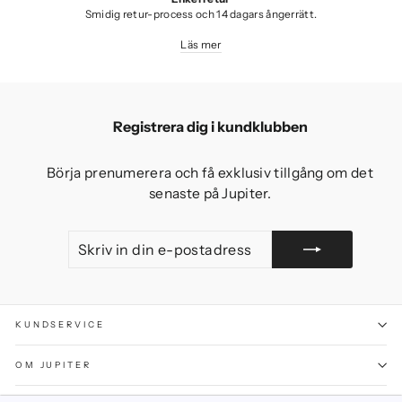
Smidig retur-process och 14 dagars ångerrätt.
Läs mer
Registrera dig i kundklubben
Börja prenumerera och få exklusiv tillgång om det
senaste på Jupiter.
SKRIV
GÅ
IN
MED
DIN
E-
POSTADRESS
KUNDSERVICE
OM JUPITER