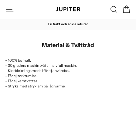
Hoppa
Sidnavigering
Sök
Di
till
innehåll
Fri frakt och enkla returer
Pausa
Material & Tvättråd
- 100% bomull.
- 30 graders maskintvätt i halvfull maskin.
- Klorblekningsmedel får ej användas.
- Får ej torktumlas.
- Får ej kemtvättas.
- Stryks med strykjärn på låg värme.