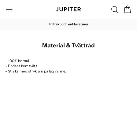
Hoppa
Sidnavigering
Sök
Di
till
innehåll
Fri frakt och enkla returer
Pausa
Material & Tvättråd
- 100% bomull.
- Endast kemtvätt.
- Stryks med strykjärn på låg värme.