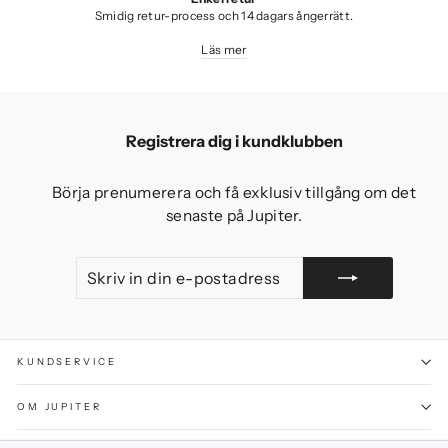
Smidig retur-process och 14 dagars ångerrätt.
Läs mer
Registrera dig i kundklubben
Börja prenumerera och få exklusiv tillgång om det
senaste på Jupiter.
SKRIV
GÅ
IN
MED
DIN
E-
POSTADRESS
KUNDSERVICE
OM JUPITER