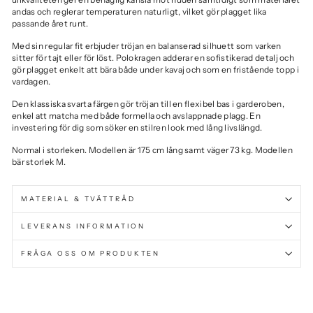
andas och reglerar temperaturen naturligt, vilket gör plagget lika
passande året runt.
Med sin regular fit erbjuder tröjan en balanserad silhuett som varken
sitter för tajt eller för löst. Polokragen adderar en sofistikerad detalj och
gör plagget enkelt att bära både under kavaj och som en fristående topp i
vardagen.
Den klassiska svarta färgen gör tröjan till en flexibel bas i garderoben,
enkel att matcha med både formella och avslappnade plagg. En
investering för dig som söker en stilren look med lång livslängd.
Normal i storleken.
Modellen är 175 cm lång samt väger 73 kg. Modellen
bär storlek M.
MATERIAL & TVÄTTRÅD
LEVERANS INFORMATION
FRÅGA OSS OM PRODUKTEN