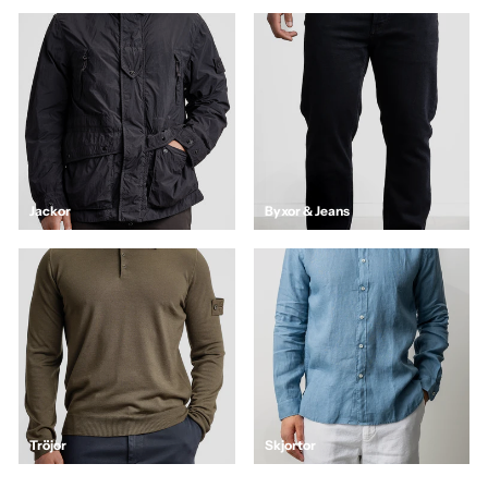
Jackor
Byxor & Jeans
Tröjor
Skjortor