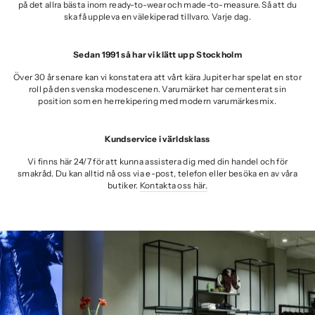
på det allra bästa inom ready-to-wear och made-to-measure. Så att du
ska få uppleva en välekiperad tillvaro. Varje dag.
Sedan 1991 så har vi klätt upp Stockholm
Över 30 år senare kan vi konstatera att vårt kära Jupiter har spelat en stor
roll på den svenska modescenen. Varumärket har cementerat sin
position som en herrekipering med modern varumärkesmix.
Kundservice i världsklass
Vi finns här 24/7 för att kunna assistera dig med din handel och för
smakråd. Du kan alltid nå oss via e-post, telefon eller besöka en av våra
butiker.
Kontakta oss här.