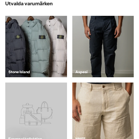
Utvalda varumärken
Stone Island
Aspesi
Exempel kollektion
NN07