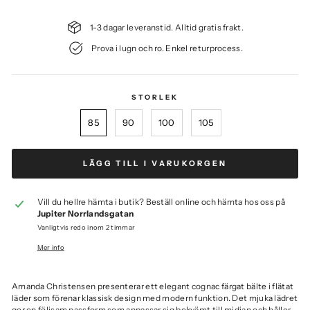
pris
1-3 dagar leveranstid. Alltid gratis frakt.
Prova i lugn och ro. Enkel returprocess.
85
90
100
105
LÄGG TILL I VARUKORGEN
Vill du hellre hämta i butik? Beställ online och hämta hos oss på
Jupiter Norrlandsgatan
Vanligtvis redo inom 2 timmar
Mer info
Amanda Christensen presenterar ett elegant cognac färgat bälte i flätat
läder som förenar klassisk design med modern funktion. Det mjuka lädret
ger en följsam passform som anpassar sig bekvämt till midjan och håller