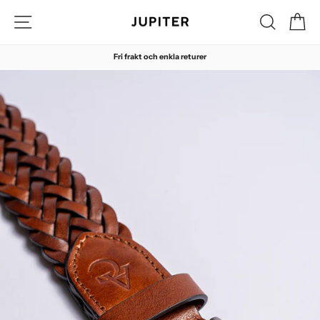
Hoppa
Sidnavigering
Sök
Di
till
innehåll
Fri frakt och enkla returer
Pausa