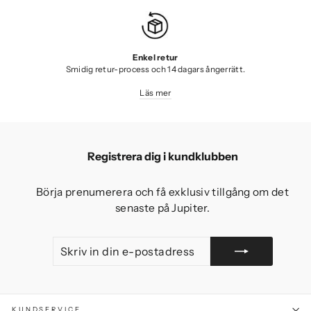
Enkel retur
Smidig retur-process och 14 dagars ångerrätt.
Läs mer
Registrera dig i kundklubben
Börja prenumerera och få exklusiv tillgång om det
senaste på Jupiter.
SKRIV
GÅ
IN
MED
DIN
E-
POSTADRESS
KUNDSERVICE