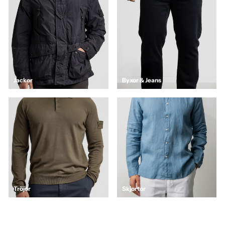
Jackor
Byxor & Jeans
Tröjor
Skjortor