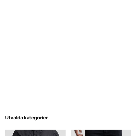
AMANDA
CHRISTENSEN
Leather Belt Cognac
899 SEK
85
90
100
105
Utvalda kategorier