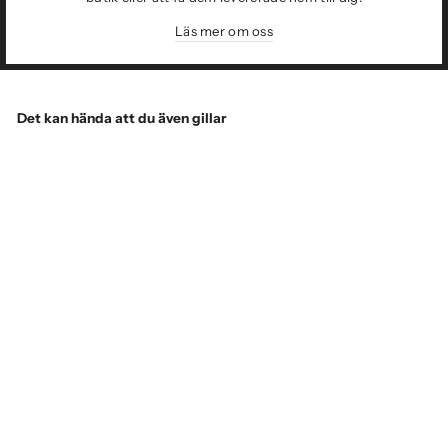
Läs mer om oss
Det kan hända att du även gillar
Sale
C.P. COMPANY
Short Sleeve Shirt
Pistachio Shell