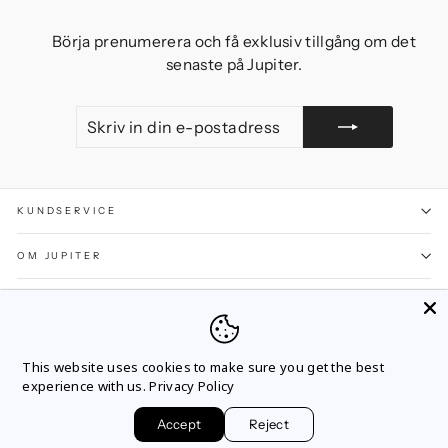
Börja prenumerera och få exklusiv tillgång om det
senaste på Jupiter.
SKRIV
GÅ
IN
MED
DIN
E-
POSTADRESS
KUNDSERVICE
OM JUPITER
SOCIALT
FÖRETAGSUPPGIFTER
This website uses cookies to make sure you get the best
experience with us.
Privacy Policy
JUPITERS VÄRLD
Accept
Reject
SAMARBETSPARTNERS