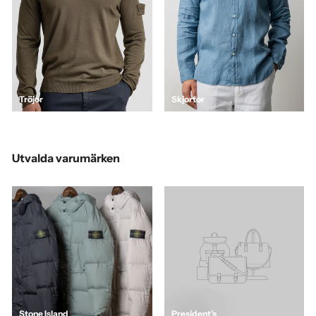
Tröjor
Skjortor
Utvalda varumärken
Stone Island
President’s