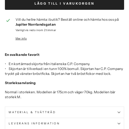
LÄGG TILL I VARUKORGEN
Vill du hellre hämta i butik? Beställ online och hämta hos oss på
Jupiter Norrlandsgatan
Vanligtvis redo inom 2 timmar
Mer info
En svalkande favorit
• En kortärmad skjorta från italienska C.P. Company.
•
Skjortan är tillverkad i en tunn 100% bomull. Skjortan har C.P. Company
tryckt på vänster bröstficka. Skjortan har två bröstfickor med lock.
Storleksanvisning
Normal i storleken. Modellen är 175cm och väger 70kg. Modellen bär
storlek M.
MATERIAL & TVÄTTRÅD
LEVERANS INFORMATION