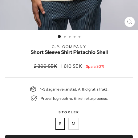
ST
(E
C.P. COMPANY
Short Sleeve Shirt Pistachio Shell
Ordinarie
Rea
2 300 SEK
1 610 SEK
Spara 30%
pris
pris
1-3 dagar leveranstid. Alltid gratis frakt.
Prova i lugn och ro. Enkel returprocess.
S
M