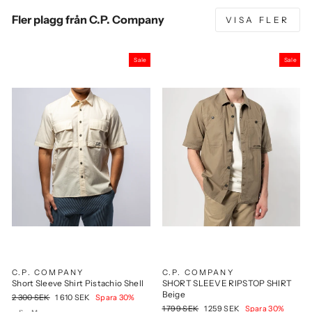
Fler plagg från C.P. Company
VISA FLER
Sale
Sale
C.P. COMPANY
C.P. COMPANY
Short Sleeve Shirt Pistachio Shell
SHORT SLEEVE RIPSTOP SHIRT
Beige
Ordinarie
Rea
2 300 SEK
1 610 SEK
Spara 30%
pris
pris
Ordinarie
Rea
1 799 SEK
1 259 SEK
Spara 30%