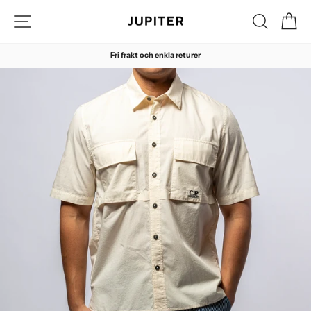
Hoppa
Sidnavigering
Sök
Di
till
innehåll
Fri frakt och enkla returer
Pausa